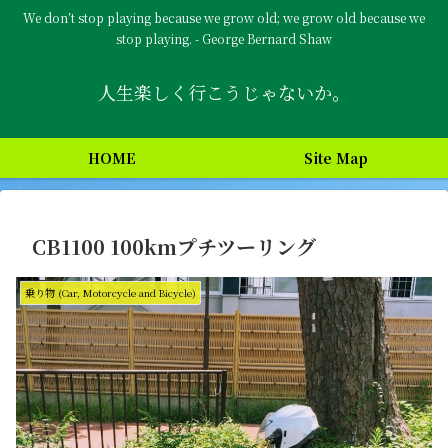
We don’t stop playing because we grow old; we grow old because we
stop playing. - George Bernard Shaw
人生楽しく行こうじゃないか。
HOME
Site Map
CB1100 100kmプチツーリング
乗り物 (Car, Motorcycle and Bicycle)