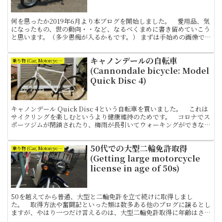
何を思ったか2019年6月より本ブログを開始しました。 愛用品、気
になったもの、世の動向・・など、なるべくまめに書き留めていこう
と思います。（多少愚痴が入るかもです。） まずは手始めの画像で
す。 昨年購入したホンダ・スーパーカブプロ110 ...
キャノンデールの自転車
乗り物 (Car, Motorcycle and Bicycle)
(Cannondale bicycle: Model
Quick Disc 4)
キャノンデール Quick Disc 4という自転車を買いました。 これは
サイクリングを楽しむというより健康維持のためです。 コロナでス
ポーツジムが閉鎖されたり、梅雨が長引いてウォーキングができなか
ったりで体重も増えてしまいました。 いきな...
50代での大型二輪免許取得
乗り物 (Car, Motorcycle and Bicycle)
(Getting large motorcycle
license in age of 50s)
50を越えてから普通、大型と二輪免許を立て続けに取得しまし
た。 取得方法や奮闘記といった類は数多ある他のブログに譲るとし
ますが、やはり一つだけ言えるのは、大型二輪免許取得に年齢はさほ
ど関係しない、ということでしょう。 私も教習所を落ち無しで...