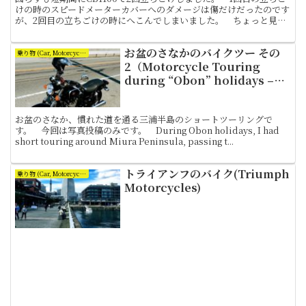
けの時のスピードメーターカバーへのダメージは傷だけだったのです
が、2回目の立ちごけの時にへこんでしまいました。 ちょっと見栄
えが悪いので、このカバーだけ交換です。メーターカ...
お盆のさなかのバイクツー その
乗り物 (Car, Motorcycle and Bicycle)
2（Motorcycle Touring
during “Obon” holidays –
No.2）
お盆のさなか、慣れた道を通る三浦半島のショートツーリングで
す。 今回は写真投稿のみです。 During Obon holidays, I had
short touring around Miura Peninsula, passing t...
トライアンフのバイク(Triumph
乗り物 (Car, Motorcycle and Bicycle)
Motorcycles)