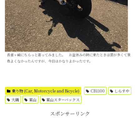
長者ヶ崎にちらっと寄ってみました。 お盆休みの時に来たときは雲が多くて景
色よくなかったんですが、今日はかなりよかったです。
乗り物 (Car, Motorcycle and Bicycle)
CB1100
しらすや
大磯
葉山
葉山スターバックス
スポンサーリンク