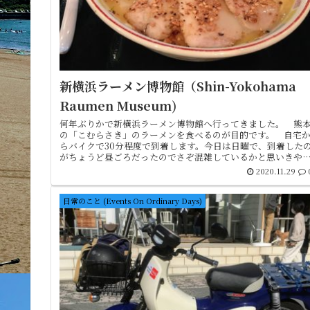
新横浜ラーメン博物館（Shin-Yokohama
Raumen Museum)
何年ぶりかで新横浜ラーメン博物館へ行ってきました。 熊
の「こむらさき」のラーメンを食べるのが目的です。 自宅
らバイクで30分程度で到着します。今日は日曜で、到着した
がちょうど昼ごろだったのでさぞ混雑しているかと思いきや
まさかの待ち時...
2020.11.29
日常のこと (Events On Ordinary Days)