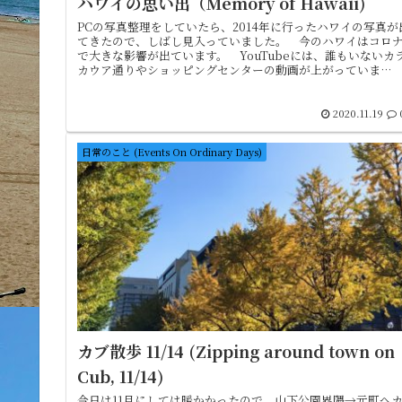
ハワイの思い出（Memory of Hawaii)
PCの写真整理をしていたら、2014年に行ったハワイの写真が
てきたので、しばし見入っていました。 今のハワイはコロ
で大きな影響が出ています。 YouTubeには、誰もいないカ
カウア通りやショッピングセンターの動画が上がっていま
す。 あ...
2020.11.19
日常のこと (Events On Ordinary Days)
カブ散歩 11/14 (Zipping around town on
Cub, 11/14)
今日は11月にしては暖かかったので、山下公園界隈→元町へ