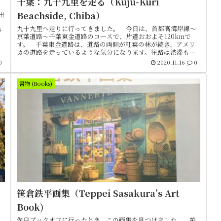
千葉：九十九里を走る（Kuju-Kuri
Beachside, Chiba）
出
ナ
九十九里へ走りに行ってきました。 今日は、首都高湾岸線～
ラ
京葉道路～千葉東金道路のコースで、片道おおよそ120kmで
す。 千葉東金道路は、道路の両側が紅葉の林が続き、アメリ
カの道路を走っているような気分になります。往路は渋滞もな
く、大変爽快に...
0
2020.11.16
0
書物 (Books)
笹倉鉄平画集（Teppei Sasakura’s Art
Book)
カ
先日ブックオフに行ったとき、この画集を見つけました。 笹