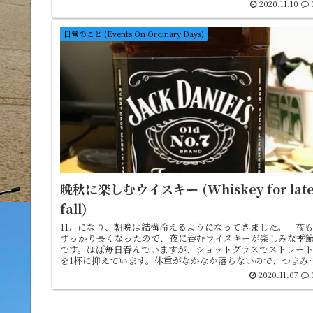
What moto...
2020.11.10
日常のこと (Events On Ordinary Days)
晩秋に楽しむウイスキー (Whiskey for lat
fall)
11月になり、朝晩は結構冷えるようになってきました。 夜
すっかり長くなったので、夜に呑むウイスキーが楽しみな季
です。ほぼ毎日吞んでいますが、ショットグラスでストレー
を1杯に抑えています。体重がなかなか落ちないので、つまみ
食べません。...
2020.11.07