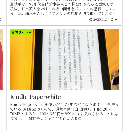
倉鉄平は、90年代当時鈴木英人と同様に好きだった画家です。
私は、鈴木英人またはこの方の画像をパソコンの壁紙にしてい
ました。鈴木英人は主にアメリカの風景を切り取ってシルクス
クリーンの版画...
0
2020.11.14
0
書物 (Books)
Kindle Paperwhite
Kindle Paperwhiteを使いだして2年ほどになります。 今使っ
ているのは8GBのもので、通常書籍（白黒印刷）1冊を20～
ジ
70MBとすると、100～350冊分がKindleに入れられることにな
で
ります。 雑誌やコミックだと色が入るの...
も