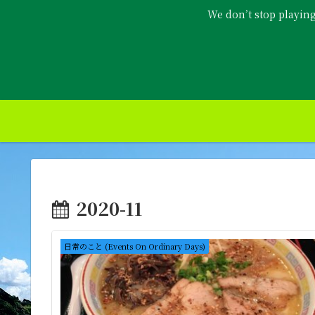
We don’t stop playin
2020-11
日常のこと (Events On Ordinary Days)