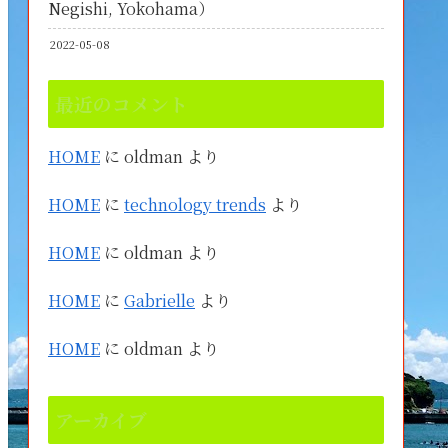
Negishi, Yokohama）
2022-05-08
最近のコメント
HOME
に
oldman
より
HOME
に
technology trends
より
HOME
に
oldman
より
HOME
に
Gabrielle
より
HOME
に
oldman
より
アーカイブ