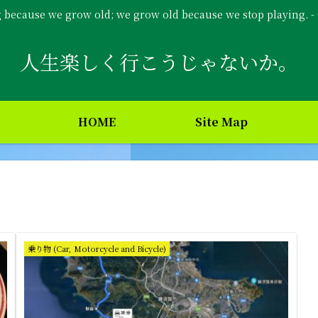
g because we grow old; we grow old because we stop playing. 
人生楽しく行こうじゃないか。
HOME
Site Map
乗り物 (Car, Motorcycle and Bicycle)