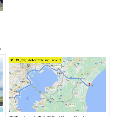
行
月
ぐ
0
乗り物 (Car, Motorcycle and Bicycle)