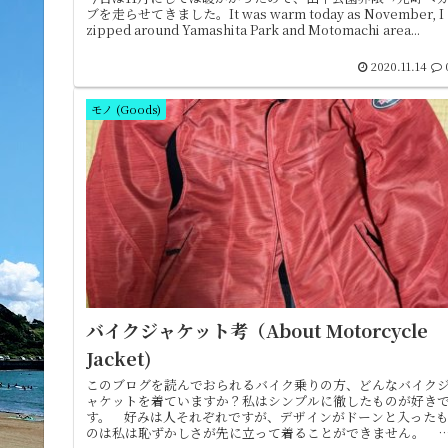
ブを走らせてきました。It was warm today as November, I
zipped around Yamashita Park and Motomachi area...
2020.11.14
モノ (Goods)
バイクジャケット考（About Motorcycle
Jacket)
このブログを読んでおられるバイク乗りの方、どんなバイク
ャケットを着ていますか？私はシンプルに徹したものが好き
す。 好みは人それぞれですが、デザインがドーンと入った
のは私は恥ずかしさが先に立って着ることができません。