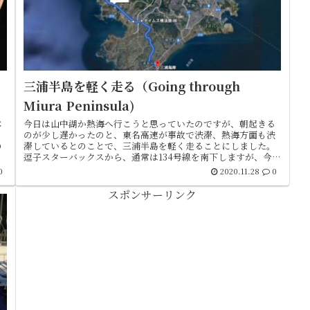
三浦半島を軽く走る（Going through
Miura Peninsula)
本
今日は山中湖か熱海へ行こうと思っていたのですが、朝起きる
か
のが少し遅かったのと、東名高速が事故で渋滞、熱海方面も渋
の
滞しているとのことで、三浦半島を軽く走ることにしました。
、
逗子スターバックスから、通常は134号線を南下しますが、今日
は217号線...
0
2020.11.28
0
スポンサーリンク