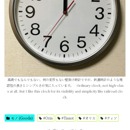
高級でもなんでもない、何の変哲もない壁掛け時計ですが、鉄道時計のような視
認性の良さとシンプルさが気に入っています。 Ordinary clock, not high-clas
s at all. But I like this clock for its visibility and simplicity like railroad clo
ck.
モノ (Goods)
#Oris
#Tissot
#オリス
#ティソ