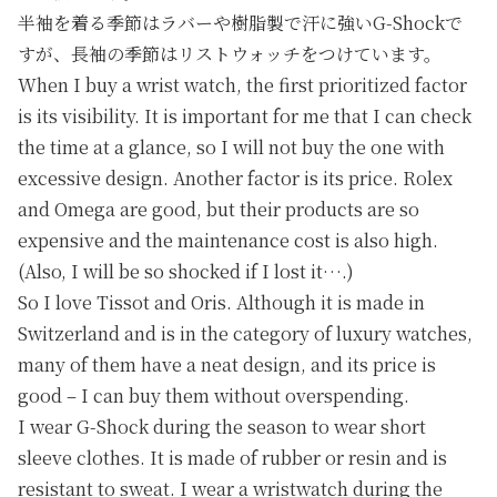
半袖を着る季節はラバーや樹脂製で汗に強いG-Shockで
すが、長袖の季節はリストウォッチをつけています。
When I buy a wrist watch, the first prioritized factor
is its visibility. It is important for me that I can check
the time at a glance, so I will not buy the one with
excessive design. Another factor is its price. Rolex
and Omega are good, but their products are so
expensive and the maintenance cost is also high.
(Also, I will be so shocked if I lost it….)
So I love Tissot and Oris. Although it is made in
Switzerland and is in the category of luxury watches,
many of them have a neat design, and its price is
good – I can buy them without overspending.
I wear G-Shock during the season to wear short
sleeve clothes. It is made of rubber or resin and is
resistant to sweat. I wear a wristwatch during the