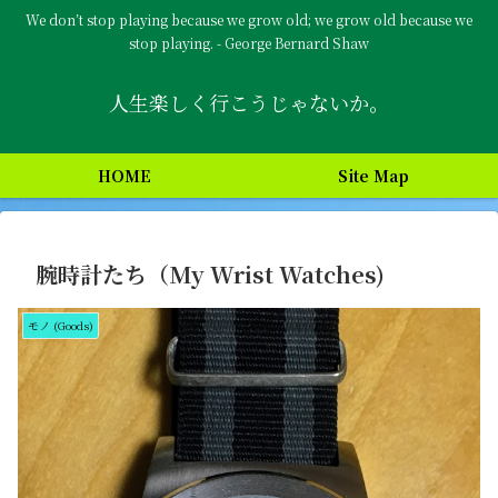
We don’t stop playing because we grow old; we grow old because we
stop playing. - George Bernard Shaw
人生楽しく行こうじゃないか。
HOME
Site Map
腕時計たち（My Wrist Watches)
モノ (Goods)