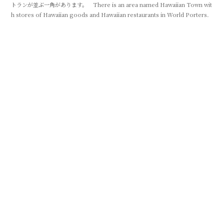
トランが並ぶ一角があります。 There is an area named Hawaiian Town wit
h stores of Hawaiian goods and Hawaiian restaurants in World Porters.