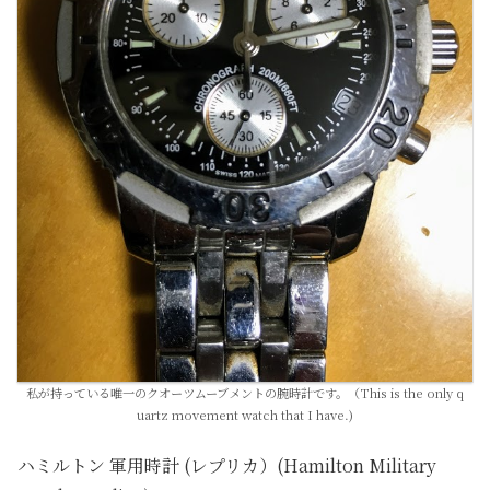
私が持っている唯一のクオーツムーブメントの腕時計です。（This is the only q
uartz movement watch that I have.)
ハミルトン 軍用時計 (レプリカ）(Hamilton Military