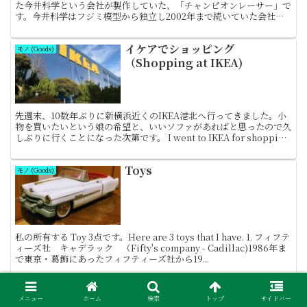
た今井科学という会社が製作していた、「チャンピオンレーサー」で
す。今井科学はフジミ模型から独立し2002年まで続いていた会社
で、航空機、艦船、自動車などの模型を製造していたとのこ...
イケアでショッピング
モノ (Goods)
（Shopping at IKEA)
先週末、10数年ぶりに新横浜近くのIKEA港北へ行ってきました。小
物を買いたいという娘の希望と、いいソファがあればと思ったので久
しぶりに行くことになった次第です。 I went to IKEA for shopping
with famil...
Toys
モノ (Goods)
私の所有する Toy 3点です。Here are 3 toys that I have. 1. フィフテ
ィーズ社 キャデラック （Fifty's company - Cadillac)1986年ま
で東京・葛飾にあったフィフティーズ社から19...
香水2本 (Two bottles of
モノ (Goods)
メニュー
ホーム
検索
トップ
サイドバー
perfume)