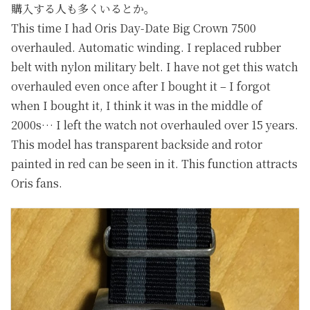
購入する人も多くいるとか。
This time I had Oris Day-Date Big Crown 7500
overhauled. Automatic winding. I replaced rubber
belt with nylon military belt. I have not get this watch
overhauled even once after I bought it – I forgot
when I bought it, I think it was in the middle of
2000s… I left the watch not overhauled over 15 years.
This model has transparent backside and rotor
painted in red can be seen in it. This function attracts
Oris fans.