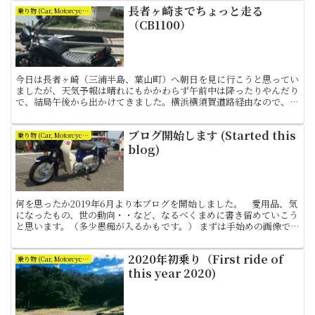
長者ヶ崎までちょっと走る
乗り物 (Car, Motorcycle and Bicycle)
（CB1100）
今日は長者ヶ崎（三浦半島、葉山町）へ朝日を見に行こうと思ってい
ましたが、天気予報は晴れにもかかわらず午前中は降ったりやんだり
で、結局午後から出かけてきました。横浜横須賀道路経由なので、本
当にちょっと走る、という感じです。とてもツーリングとは...
ブログ開始します (Started this
乗り物 (Car, Motorcycle and Bicycle)
blog)
何を思ったか2019年6月より本ブログを開始しました。 愛用品、気
になったもの、世の動向・・など、なるべくまめに書き留めていこう
と思います。（多少愚痴が入るかもです。） まずは手始めの画像で
す。 昨年購入したホンダ・スーパーカブプロ110 ...
2020年初乗り（First ride of
乗り物 (Car, Motorcycle and Bicycle)
this year 2020)