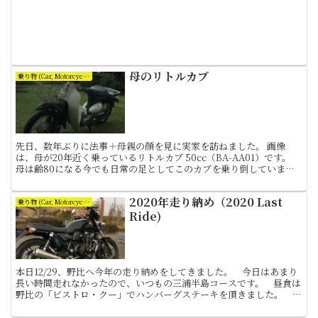
母のリトルカブ
乗り物 (Car, Motorcycle and Bicycle)
先日、数年ぶりに法事＋母親の顔を見に実家を訪ねました。 画像
は、母が20年近く乗っているリトルカブ 50cc（BA-AA01）です。
母は齢80になる今でも日常の足としてこのカブを乗り倒していま
す。 カブ歴は私より断然上になるわけですね。 ...
2020年走り納め（2020 Last
乗り物 (Car, Motorcycle and Bicycle)
Ride)
本日12/29、野比へ今年の走り納めをしてきました。 今日はあまり
長い時間走れなかったので、いつもの三浦半島コースです。 昼食は
野比の「ビストロ・クー」でハンバーグステーキを頂きました。 ラ
ンチメニューで2,500円ほどでした。ちょっと昼食...