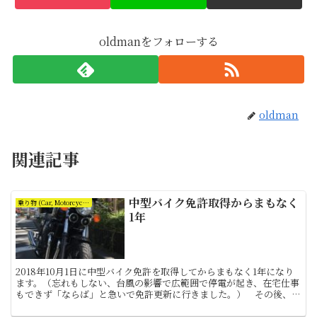
oldmanをフォローする
oldman
関連記事
中型バイク免許取得からまもなく
乗り物 (Car, Motorcycle and Bicycle)
1年
2018年10月1日に中型バイク免許を取得してからまもなく1年になり
ます。（忘れもしない、台風の影響で広範囲で停電が起き、在宅仕事
もできず「ならば」と急いで免許更新に行きました。） その後、今
年2月に大型免許を取りました。当時の自分を思い出...