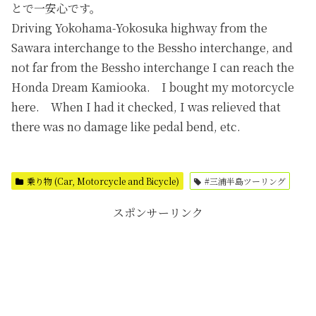
とで一安心です。
Driving Yokohama-Yokosuka highway from the
Sawara interchange to the Bessho interchange, and
not far from the Bessho interchange I can reach the
Honda Dream Kamiooka. I bought my motorcycle
here. When I had it checked, I was relieved that
there was no damage like pedal bend, etc.
乗り物 (Car, Motorcycle and Bicycle)
#三浦半島ツーリング
スポンサーリンク