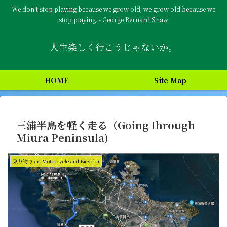
We don’t stop playing because we grow old; we grow old because we
stop playing. - George Bernard Shaw
人生楽しく行こうじゃないか。
HOME
Site Map
三浦半島を軽く走る（Going through
Miura Peninsula)
乗り物 (Car, Motorcycle and Bicycle)