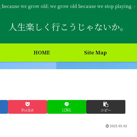
g because we grow old; we grow old because we stop playing. 
人生楽しく行こうじゃないか。
HOME
Site Map
Pocket
LINE
コピー
2021.01.02