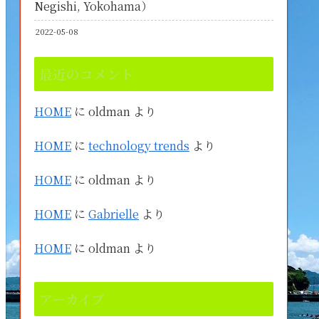
Negishi, Yokohama）
2022-05-08
最近のコメント
HOME
に
oldman
より
HOME
に
technology trends
より
HOME
に
oldman
より
HOME
に
Gabrielle
より
HOME
に
oldman
より
アーカイブ