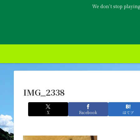
We don’t stop playin
IMG_2338
X
Facebook
はてブ