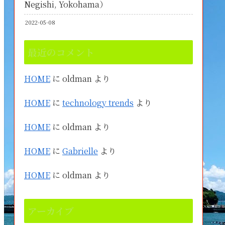
Negishi, Yokohama）
2022-05-08
最近のコメント
HOME
に
oldman
より
HOME
に
technology trends
より
HOME
に
oldman
より
HOME
に
Gabrielle
より
HOME
に
oldman
より
アーカイブ