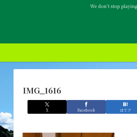
We don’t stop playin
IMG_1616
X
Facebook
はてブ