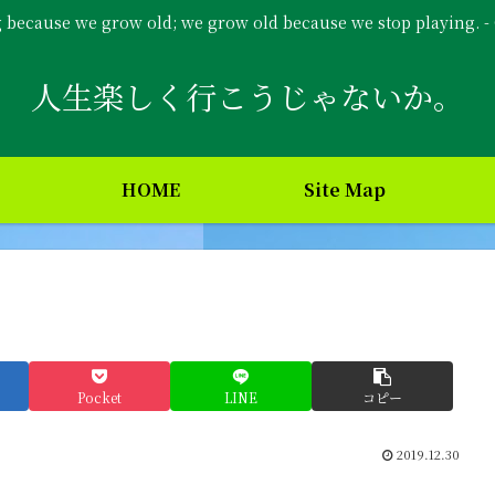
g because we grow old; we grow old because we stop playing. 
人生楽しく行こうじゃないか。
HOME
Site Map
Pocket
LINE
コピー
2019.12.30