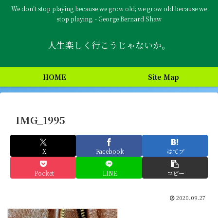
We don’t stop playing because we grow old; we grow old because we
stop playing. - George Bernard Shaw
人生楽しく行こうじゃないか。
HOME
Site Map
IMG_1995
X
Facebook
はてブ
Pocket
LINE
コピー
2020.09.27