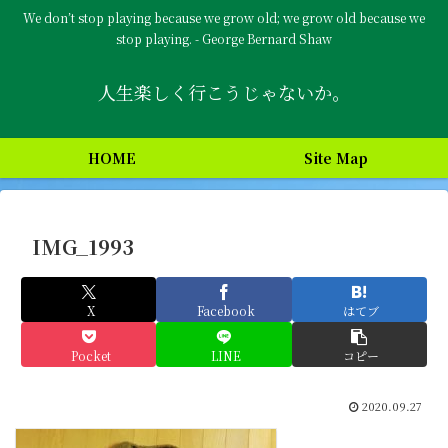
We don’t stop playing because we grow old; we grow old because we
stop playing. - George Bernard Shaw
人生楽しく行こうじゃないか。
HOME
Site Map
IMG_1993
X
Facebook
はてブ
Pocket
LINE
コピー
2020.09.27