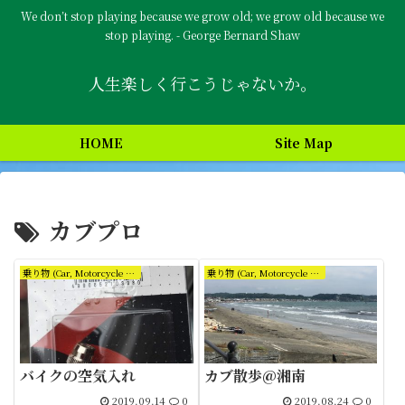
We don’t stop playing because we grow old; we grow old because we
stop playing. - George Bernard Shaw
人生楽しく行こうじゃないか。
HOME
Site Map
カブプロ
乗り物 (Car, Motorcycle and Bicycle)
乗り物 (Car, Motorcycle and Bicycle)
バイクの空気入れ
カブ散歩@湘南
2019.09.14
0
2019.08.24
0