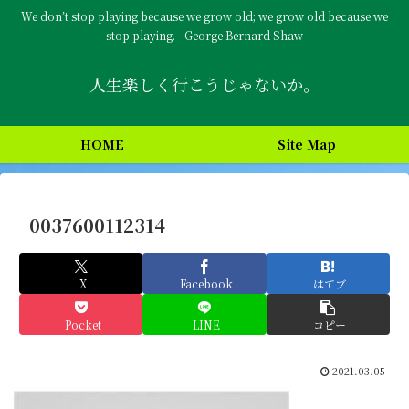
We don’t stop playing because we grow old; we grow old because we
stop playing. - George Bernard Shaw
人生楽しく行こうじゃないか。
HOME
Site Map
0037600112314
X
Facebook
はてブ
Pocket
LINE
コピー
2021.03.05