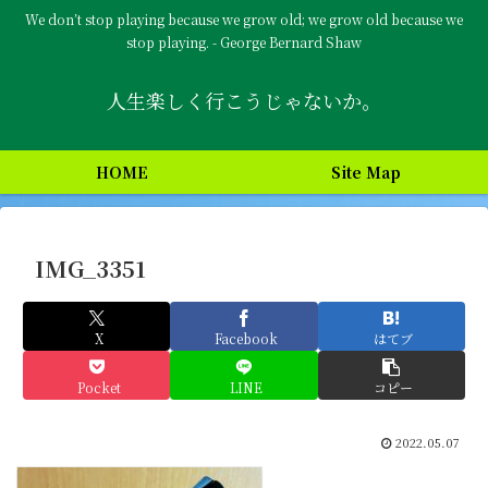
We don’t stop playing because we grow old; we grow old because we
stop playing. - George Bernard Shaw
人生楽しく行こうじゃないか。
HOME
Site Map
IMG_3351
X
Facebook
はてブ
Pocket
LINE
コピー
2022.05.07