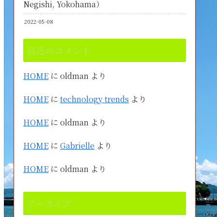
Negishi, Yokohama）
2022-05-08
最近のコメント
HOME
に
oldman
より
HOME
に
technology trends
より
HOME
に
oldman
より
HOME
に
Gabrielle
より
HOME
に
oldman
より
アーカイブ