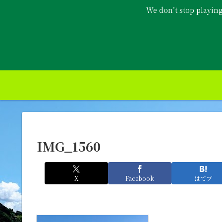
We don’t stop playin
IMG_1560
X
Facebook
はてブ