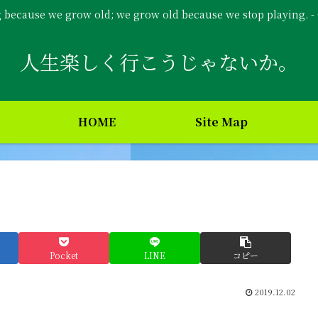
g because we grow old; we grow old because we stop playing. 
人生楽しく行こうじゃないか。
HOME
Site Map
Pocket
LINE
コピー
2019.12.02