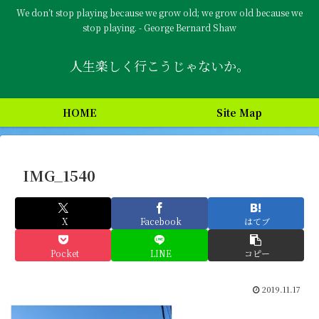
We don’t stop playing because we grow old; we grow old because we
stop playing. - George Bernard Shaw
人生楽しく行こうじゃないか。
HOME
Site Map
IMG_1540
X
Facebook
はてブ
Pocket
LINE
コピー
2019.11.17