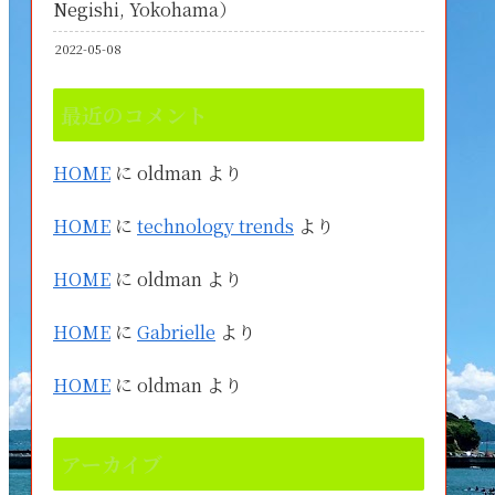
Negishi, Yokohama）
2022-05-08
最近のコメント
HOME
に
oldman
より
HOME
に
technology trends
より
HOME
に
oldman
より
HOME
に
Gabrielle
より
HOME
に
oldman
より
アーカイブ