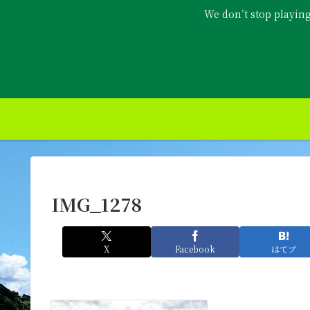
We don’t stop playin
IMG_1278
X
Facebook
はてブ