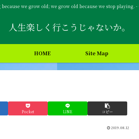
g because we grow old; we grow old because we stop playing. 
人生楽しく行こうじゃないか。
HOME
Site Map
Pocket
LINE
コピー
2019.08.12