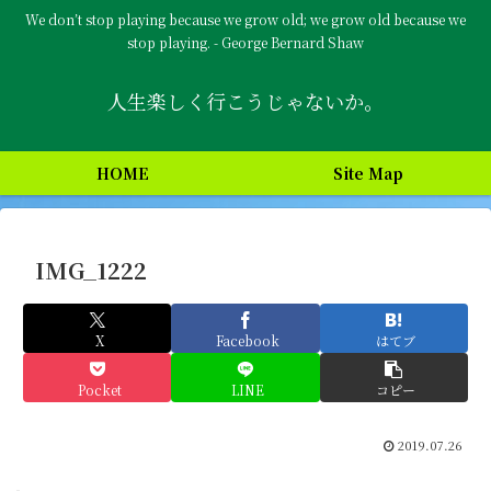
We don’t stop playing because we grow old; we grow old because we
stop playing. - George Bernard Shaw
人生楽しく行こうじゃないか。
HOME
Site Map
IMG_1222
X
Facebook
はてブ
Pocket
LINE
コピー
2019.07.26