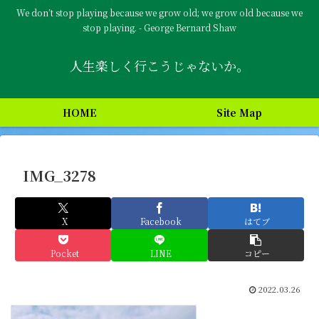
We don’t stop playing because we grow old; we grow old because we
stop playing. - George Bernard Shaw
人生楽しく行こうじゃないか。
HOME
Site Map
IMG_3278
X
Facebook
はてブ
Pocket
LINE
コピー
2022.03.26