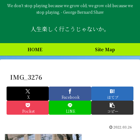
We don’t stop playing because we grow old; we grow old because we
stop playing. - George Bernard Shaw
人生楽しく行こうじゃないか。
HOME
Site Map
IMG_3276
X
Facebook
はてブ
Pocket
LINE
コピー
2022.03.26