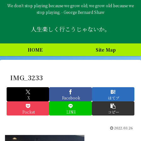
We don’t stop playing because we grow old; we grow old because we
stop playing. - George Bernard Shaw
人生楽しく行こうじゃないか。
HOME
Site Map
IMG_3233
X
Facebook
はてブ
Pocket
LINE
コピー
2022.03.26