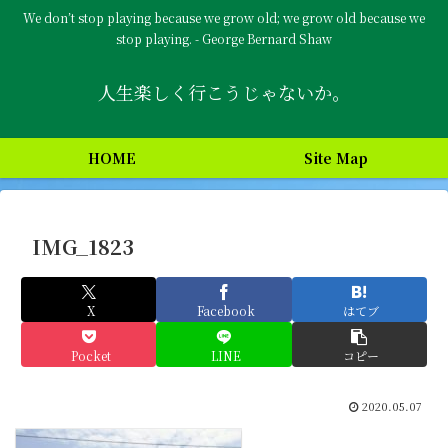
We don’t stop playing because we grow old; we grow old because we
stop playing. - George Bernard Shaw
人生楽しく行こうじゃないか。
HOME
Site Map
IMG_1823
X
Facebook
はてブ
Pocket
LINE
コピー
2020.05.07