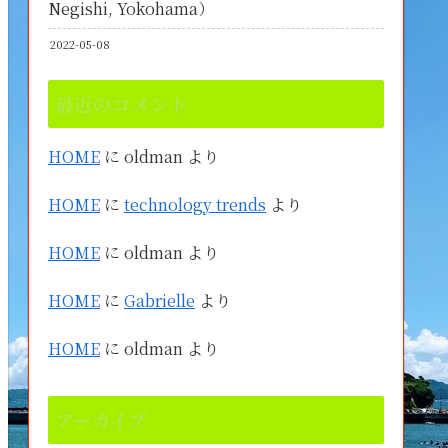
Negishi, Yokohama）
2022-05-08
最近のコメント
HOME
に
oldman
より
HOME
に
technology trends
より
HOME
に
oldman
より
HOME
に
Gabrielle
より
HOME
に
oldman
より
アーカイブ