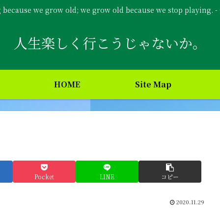
g because we grow old; we grow old because we stop playing. 
人生楽しく行こうじゃないか。
HOME
Site Map
Pocket
LINE
コピー
2020.11.29