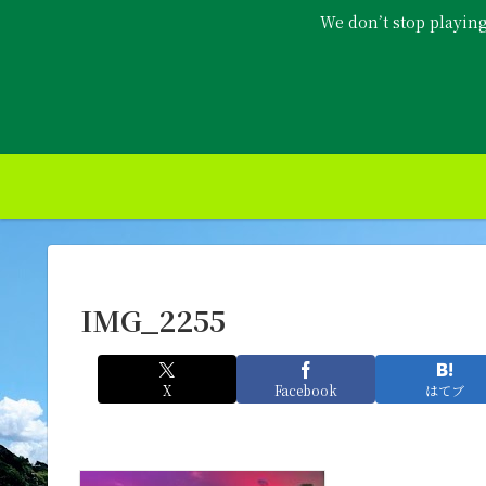
We don’t stop playin
IMG_2255
X
Facebook
はてブ