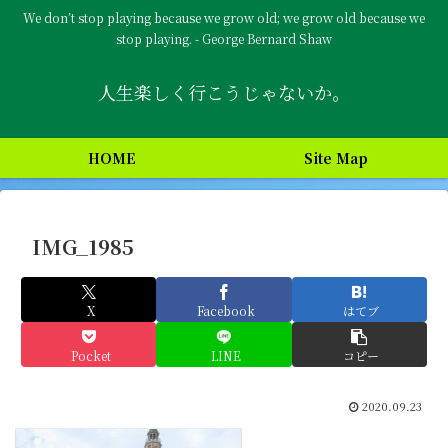
We don’t stop playing because we grow old; we grow old because we
stop playing. - George Bernard Shaw
人生楽しく行こうじゃないか。
HOME
Site Map
IMG_1985
X
Facebook
はてブ
Pocket
LINE
コピー
2020.09.23