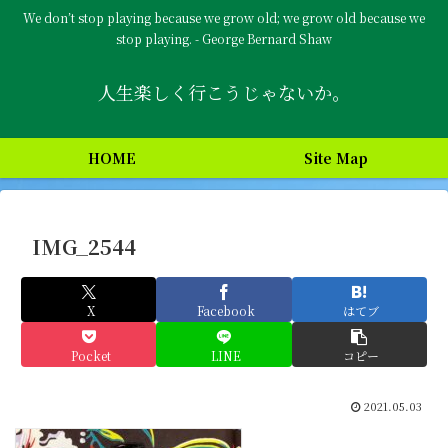
We don’t stop playing because we grow old; we grow old because we
stop playing. - George Bernard Shaw
人生楽しく行こうじゃないか。
HOME
Site Map
IMG_2544
X
Facebook
はてブ
Pocket
LINE
コピー
2021.05.03