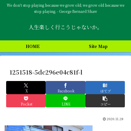
We don’t stop playing because we grow old; we grow old because we
stop playing. - George Bernard Shaw
人生楽しく行こうじゃないか。
HOME
Site Map
1251518-5dc296e04c81f-l
X
Facebook
はてブ
Pocket
LINE
コピー
2020.11.28