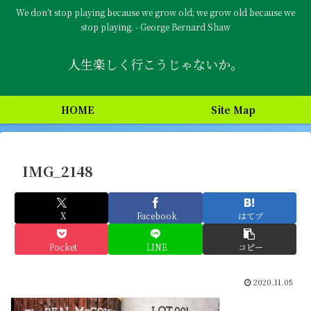
We don’t stop playing because we grow old; we grow old because we
stop playing. - George Bernard Shaw
人生楽しく行こうじゃないか。
HOME
Site Map
IMG_2148
X
Facebook
はてブ
Pocket
LINE
コピー
2020.11.05