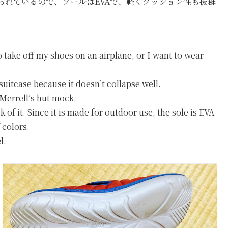
られているので、ソールはEVAで、軽くクッション性も抜群
to take off my shoes on an airplane, or I want to wear
suitcase because it doesn’t collapse well.
Merrell’s hut mock.
 of it. Since it is made for outdoor use, the sole is EVA
 colors.
l.