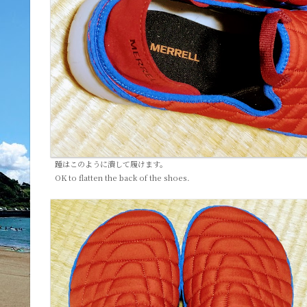
踵はこのように潰して履けます。
OK to flatten the back of the shoes.