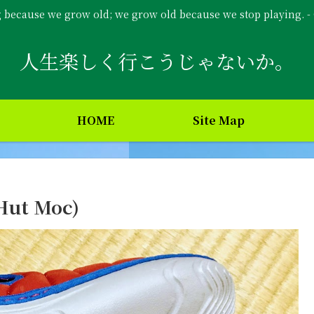
g because we grow old; we grow old because we stop playing. 
人生楽しく行こうじゃないか。
HOME
Site Map
ut Moc)