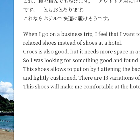
これ、踵を踏んでも履けます。 アウトドア用に作
です。 色も13色あります。
これならホテルで快適に履けそうです。
When I go on a business trip, I feel that I want 
relaxed shoes instead of shoes at a hotel.
Crocs is also good, but it needs more space in a 
So I was looking for something good and found 
This shoes allows to put on by flattening the back
and lightly cushioned. There are 13 variations of
This shoes will make me comfortable at the hote