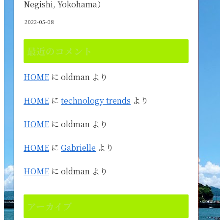
Negishi, Yokohama）
2022-05-08
最近のコメント
HOME
に
oldman
より
HOME
に
technology trends
より
HOME
に
oldman
より
HOME
に
Gabrielle
より
HOME
に
oldman
より
アーカイブ