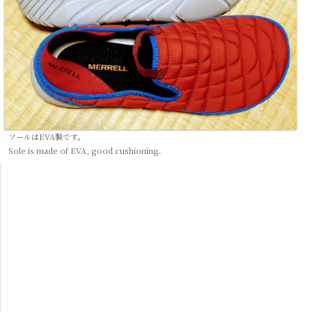
ソールはEVA製です。
Sole is made of EVA, good cushioning.