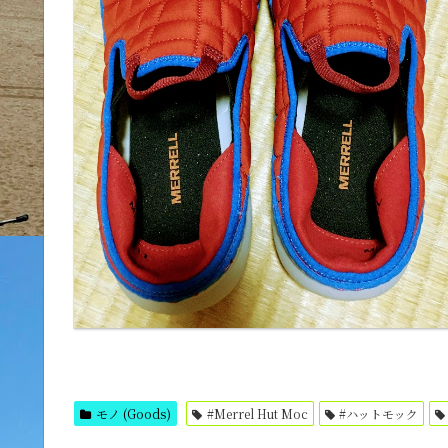
モノ (Goods)
#Merrel Hut Moc
#ハットモック