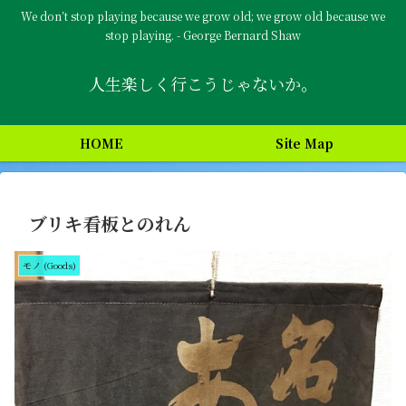
We don’t stop playing because we grow old; we grow old because we
stop playing. - George Bernard Shaw
人生楽しく行こうじゃないか。
HOME
Site Map
ブリキ看板とのれん
モノ (Goods)