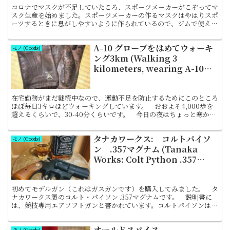
コロナでマスクが不足していたころ、スポーツメーカーがこぞってマ
スク生産を始めました。スポーツメーカーの作るマスクはやはりスポ
ーツするときに息がしやすいように作られているので、ジムで使える
ようにと探していたのですが、ネットでも入荷待ち・売り切...
A-10 グローブをはめてウォーキ
モノ (Goods)
ング3km (Walking 3
kilometers, wearing A-10
gloves)
在宅勤務がまだ継続中なので、運動不足を防止するためにこのところ
ほぼ毎日3キロほどウォーキングしています。 おおよそ4,000歩を
超えるくらいで、30-40分くらいです。 今日の夜はちょっと寒かっ
たので、A-10グローブをして歩いてきました。...
タナカワークス: コルトパイソ
モノ (Goods)
ン .357マグナム (Tanaka
Works: Colt Python .357
Magnum)
初めてモデルガン（これはガスガンです）を購入してみました。 タ
ナカワークス製のコルト・パイソン .357マグナムです。 説明書に
は、競技専用エアソフトガンと書かれています。コルトパイソンは、
1955年にアメリカのコルト社が開発したリボルバー...
オールドスパイス
モノ (Goods)