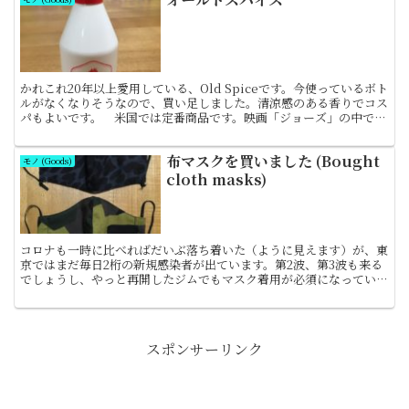
かれこれ20年以上愛用している、Old Spiceです。今使っているボト
ルがなくなりそうなので、買い足しました。清涼感のある香りでコス
パもよいです。 米国では定番商品です。映画「ジョーズ」の中で、
船長が船酔い止めにOld Spiceを使って...
布マスクを買いました (Bought
モノ (Goods)
cloth masks)
コロナも一時に比べればだいぶ落ち着いた（ように見えます）が、東
京ではまだ毎日2桁の新規感染者が出ています。第2波、第3波も来る
でしょうし、やっと再開したジムでもマスク着用が必須になっている
ので、洗って使える布マスクを購入しました。電機会社、...
スポンサーリンク