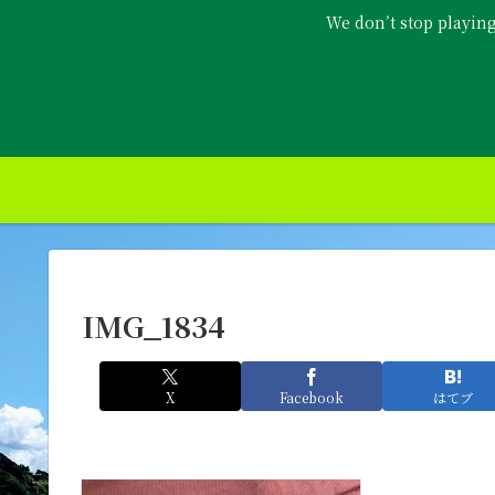
We don’t stop playin
IMG_1834
X
Facebook
はてブ