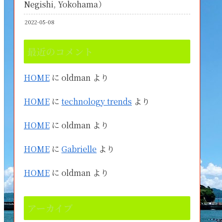
Negishi, Yokohama）
2022-05-08
最近のコメント
HOME
に
oldman
より
HOME
に
technology trends
より
HOME
に
oldman
より
HOME
に
Gabrielle
より
HOME
に
oldman
より
アーカイブ