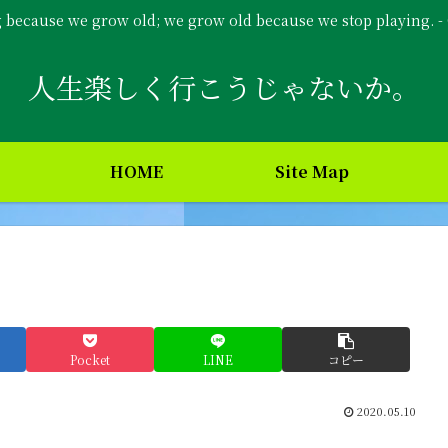
g because we grow old; we grow old because we stop playing. 
人生楽しく行こうじゃないか。
HOME
Site Map
Pocket
LINE
コピー
2020.05.10