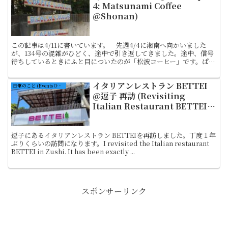
4: Matsunami Coffee
@Shonan)
この記事は4/11に書いています。 先週4/4に湘南へ向かいました
が、134号の混雑がひどく、途中で引き返してきました。途中、信号
待ちしているときにふと目についたのが「松波コーヒー」です。ぱっ
と見、店舗というより普通の一軒家なので、看板がな...
イタリアンレストラン BETTEI
日常のこと (Events On Ordinary Days)
@逗子 再訪 (Revisiting
Italian Restaurant BETTEI
at Zushi)
逗子にあるイタリアンレストラン BETTEIを再訪しました。丁度１年
ぶりくらいの訪問になります。I revisited the Italian restaurant
BETTEI in Zushi. It has been exactly ...
スポンサーリンク