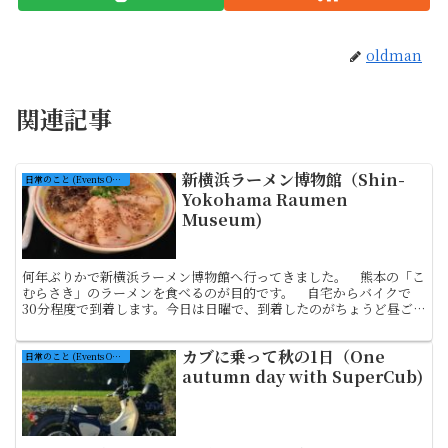
oldman
関連記事
新横浜ラーメン博物館（Shin-
日常のこと (Events On Ordinary Days)
Yokohama Raumen
Museum)
何年ぶりかで新横浜ラーメン博物館へ行ってきました。 熊本の「こ
むらさき」のラーメンを食べるのが目的です。 自宅からバイクで
30分程度で到着します。今日は日曜で、到着したのがちょうど昼ご
ろだったのでさぞ混雑しているかと思いきや、まさかの待ち時...
カブに乗って秋の1日（One
日常のこと (Events On Ordinary Days)
autumn day with SuperCub)