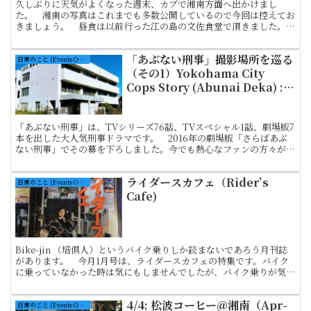
久しぶりに天気がよくなった週末、カブで湘南方面へ出かけまし
た。 湘南の写真はこれまでも多数公開しているので今回は控えてお
きましょう。 昼食は以前行った江の島の文佐食堂で頂きました。
The weather was fine today on ...
「あぶない刑事」撮影場所を巡る
日常のこと (Events On Ordinary Days)
（その1）Yokohama City
Cops Story (Abunai Deka) :
Filming locations (No.1) <初
代～3代目港署>
「あぶない刑事」は、TVシリーズ76話、TVスペシャル1話、劇場版7
本を出した大人気刑事ドラマです。 2016年の劇場版「さらばあぶ
ない刑事」でその幕を下ろしました。今でも熱心なファンの方々が、
YouTubeやブログで歴訪したロケ地をアップ...
ライダースカフェ（Rider’s
日常のこと (Events On Ordinary Days)
Cafe)
Bike-jin （培倶人）というバイク乗りしか読まないであろう月刊誌
があります。 今月1月号は、ライダースカフェの特集です。バイク
に乗っていなかった時は気にもしませんでしたが、バイク乗りが気軽
に入れるカフェはまだ少ないように思います。立地...
4/4: 松波コーヒー＠湘南（Apr-
日常のこと (Events On Ordinary Days)