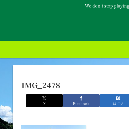
We don’t stop playin
IMG_2478
X
Facebook
はてブ