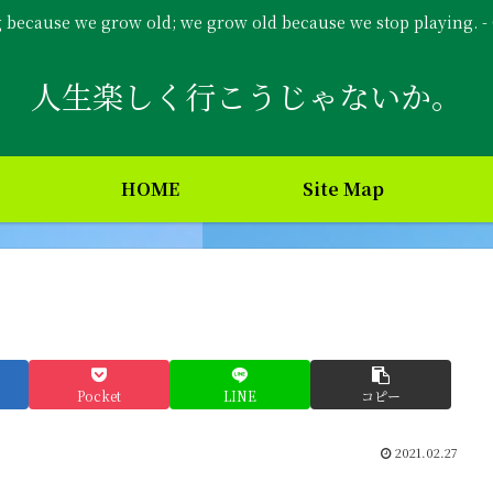
g because we grow old; we grow old because we stop playing. 
人生楽しく行こうじゃないか。
HOME
Site Map
Pocket
LINE
コピー
2021.02.27