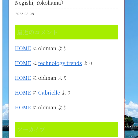
Negishi, Yokohama）
2022-05-08
最近のコメント
HOME
に
oldman
より
HOME
に
technology trends
より
HOME
に
oldman
より
HOME
に
Gabrielle
より
HOME
に
oldman
より
アーカイブ