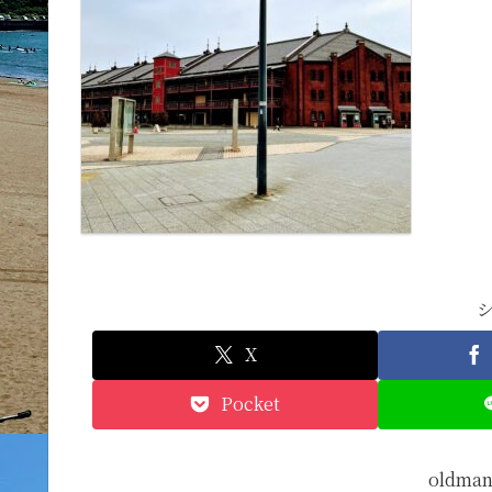
X
Pocket
oldm