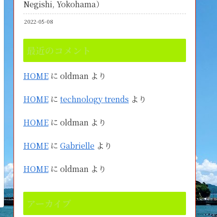
Negishi, Yokohama）
2022-05-08
最近のコメント
HOME
に
oldman
より
HOME
に
technology trends
より
HOME
に
oldman
より
HOME
に
Gabrielle
より
HOME
に
oldman
より
アーカイブ