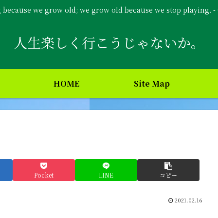
g because we grow old; we grow old because we stop playing. 
人生楽しく行こうじゃないか。
HOME
Site Map
Pocket
LINE
コピー
2021.02.16