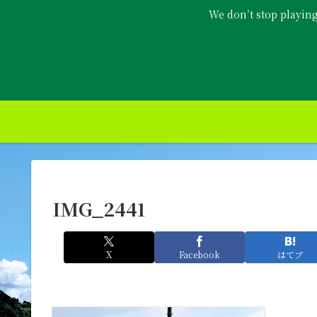
We don’t stop playin
IMG_2441
X
Facebook
はてブ