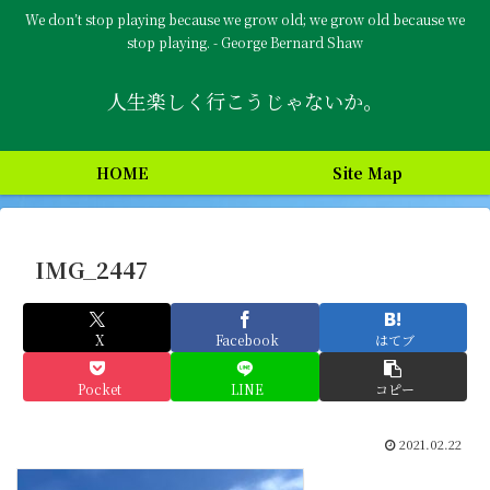
We don’t stop playing because we grow old; we grow old because we
stop playing. - George Bernard Shaw
人生楽しく行こうじゃないか。
HOME
Site Map
IMG_2447
X
Facebook
はてブ
Pocket
LINE
コピー
2021.02.22