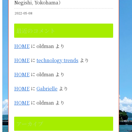
Negishi, Yokohama）
2022-05-08
最近のコメント
HOME
に
oldman
より
HOME
に
technology trends
より
HOME
に
oldman
より
HOME
に
Gabrielle
より
HOME
に
oldman
より
アーカイブ