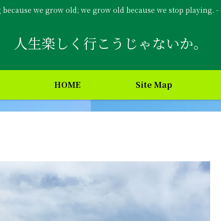
g because we grow old; we grow old because we stop playing. 
人生楽しく行こうじゃないか。
HOME
Site Map