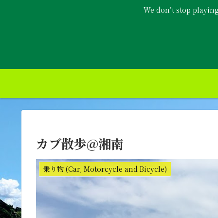
We don’t stop playin
カブ散歩@湘南
乗り物 (Car, Motorcycle and Bicycle)