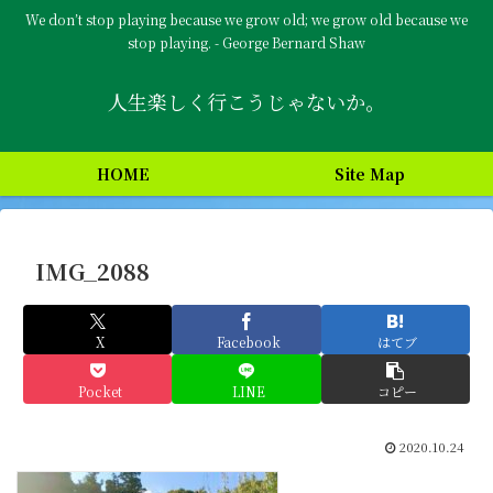
We don’t stop playing because we grow old; we grow old because we
stop playing. - George Bernard Shaw
人生楽しく行こうじゃないか。
HOME
Site Map
IMG_2088
X
Facebook
はてブ
Pocket
LINE
コピー
2020.10.24