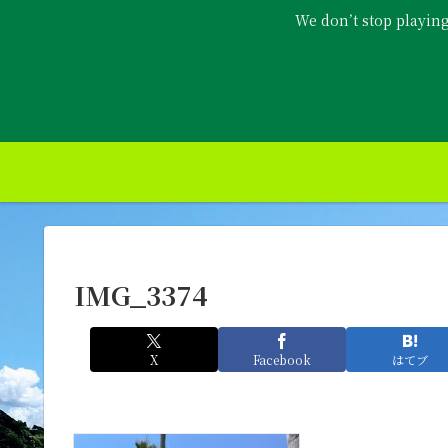
We don’t stop playin
IMG_3374
X
Facebook
はてブ