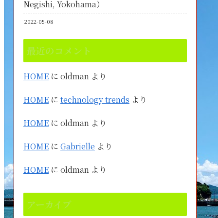
Negishi, Yokohama）
2022-05-08
最近のコメント
HOME
に
oldman
より
HOME
に
technology trends
より
HOME
に
oldman
より
HOME
に
Gabrielle
より
HOME
に
oldman
より
アーカイブ