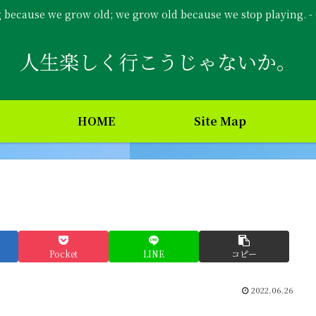
g because we grow old; we grow old because we stop playing. 
人生楽しく行こうじゃないか。
HOME
Site Map
Pocket
LINE
コピー
2022.06.26