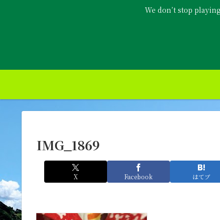
We don’t stop playin
IMG_1869
X
Facebook
はてブ