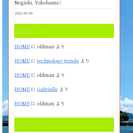
Negishi, Yokohama）
2022-05-08
最近のコメント
HOME
に
oldman
より
HOME
に
technology trends
より
HOME
に
oldman
より
HOME
に
Gabrielle
より
HOME
に
oldman
より
アーカイブ