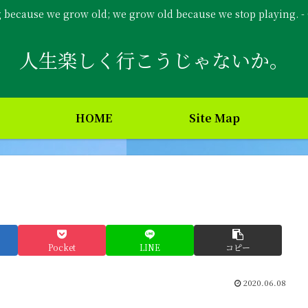
g because we grow old; we grow old because we stop playing. 
人生楽しく行こうじゃないか。
HOME
Site Map
Pocket
LINE
コピー
2020.06.08