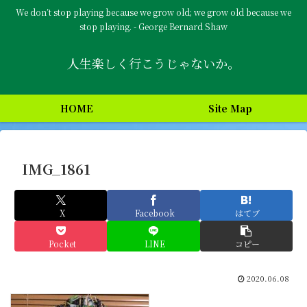
We don’t stop playing because we grow old; we grow old because we
stop playing. - George Bernard Shaw
人生楽しく行こうじゃないか。
HOME
Site Map
IMG_1861
X
Facebook
はてブ
Pocket
LINE
コピー
2020.06.08