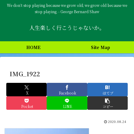
We don’t stop playing because we grow old; we grow old because we
stop playing. - George Bernard Shaw
人生楽しく行こうじゃないか。
HOME
Site Map
IMG_1922
X
Facebook
はてブ
Pocket
LINE
コピー
2020.08.24