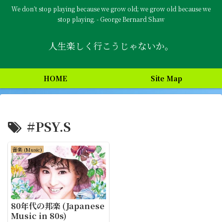
We don’t stop playing because we grow old; we grow old because we
stop playing. - George Bernard Shaw
人生楽しく行こうじゃないか。
HOME
Site Map
#PSY.S
音楽 (Music)
80年代の邦楽 (Japanese
Music in 80s)