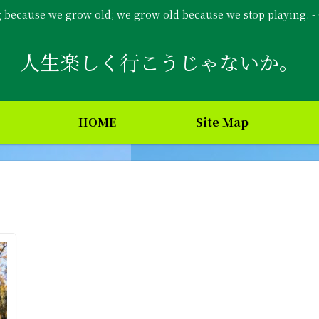
g because we grow old; we grow old because we stop playing. 
人生楽しく行こうじゃないか。
HOME
Site Map