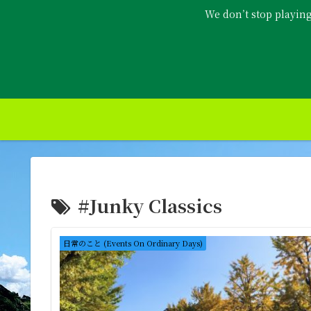
We don’t stop playin
#Junky Classics
日常のこと (Events On Ordinary Days)