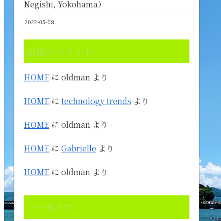
Negishi, Yokohama）
2022-05-08
最近のコメント
HOME
に
oldman
より
HOME
に
technology trends
より
HOME
に
oldman
より
HOME
に
Gabrielle
より
HOME
に
oldman
より
アーカイブ