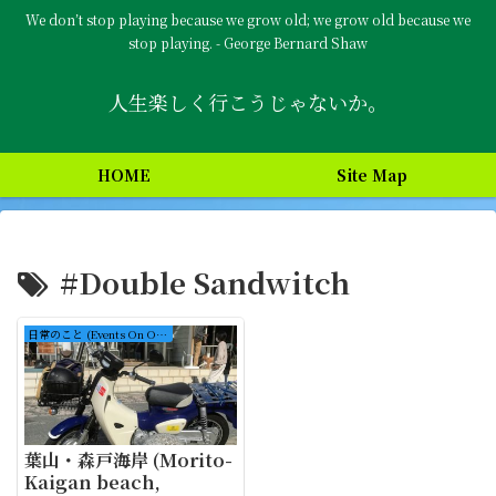
We don’t stop playing because we grow old; we grow old because we
stop playing. - George Bernard Shaw
人生楽しく行こうじゃないか。
HOME
Site Map
#Double Sandwitch
日常のこと (Events On Ordinary Days)
葉山・森戸海岸 (Morito-
Kaigan beach,