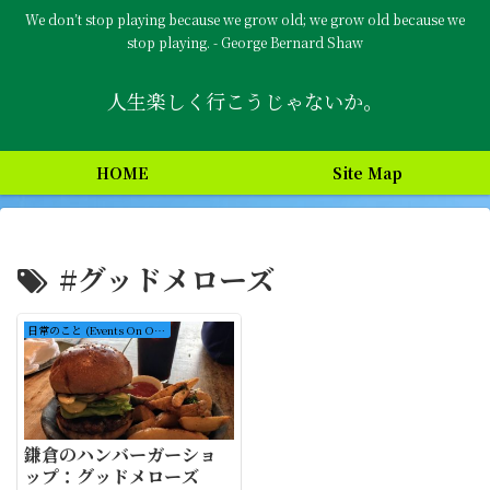
We don’t stop playing because we grow old; we grow old because we
stop playing. - George Bernard Shaw
人生楽しく行こうじゃないか。
HOME
Site Map
#グッドメローズ
日常のこと (Events On Ordinary Days)
鎌倉のハンバーガーショ
ップ：グッドメローズ